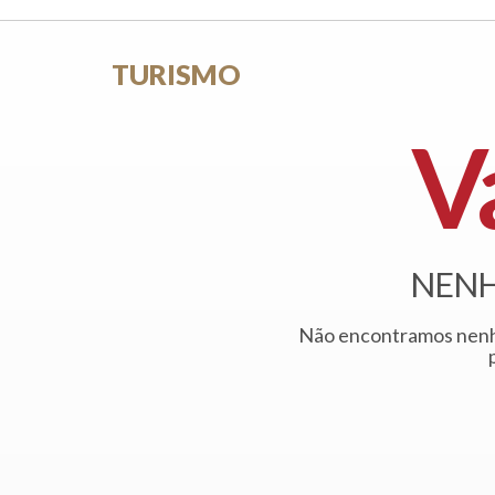
TURISMO
Va
NENH
Não encontramos nenh