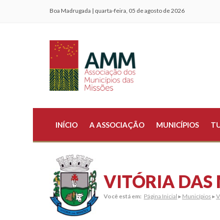
Boa Madrugada | quarta-feira, 05 de agosto de 2026
INÍCIO
A ASSOCIAÇÃO
MUNICÍPIOS
T
VITÓRIA DAS
Você está em:
Página Inicial
▸
Municípios
▸
V