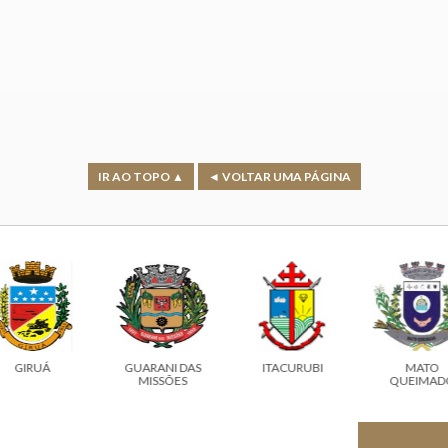
IR AO TOPO ▲
◄ VOLTAR UMA PÁGINA
GIRUÁ
GUARANI DAS
ITACURUBI
MATO
MISSÕES
QUEIMAD