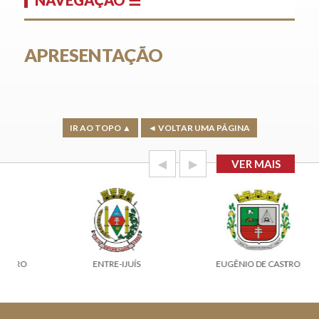
APRESENTAÇÃO
IR AO TOPO ▲
◄ VOLTAR UMA PÁGINA
◀
▶
VER MAIS
O
ENTRE-IJUÍS
EUGÊNIO DE CASTRO