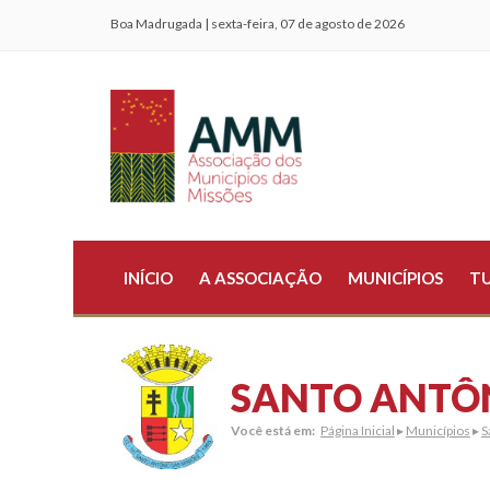
Boa Madrugada | sexta-feira, 07 de agosto de 2026
INÍCIO
A ASSOCIAÇÃO
MUNICÍPIOS
T
SANTO ANTÔN
Você está em:
Página Inicial
▸
Municípios
▸
S