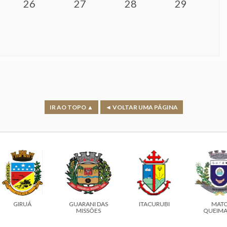
26
27
28
29
IR AO TOPO ▲
◄ VOLTAR UMA PÁGINA
GIRUÁ
GUARANI DAS
ITACURUBI
MATO
MISSÕES
QUEIMAD