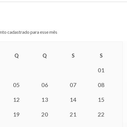
to cadastrado para esse mês
Q
Q
S
S
01
05
06
07
08
12
13
14
15
19
20
21
22