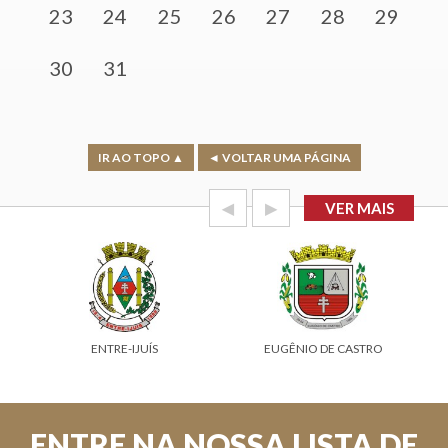
23
24
25
26
27
28
29
30
31
IR AO TOPO ▲
◄ VOLTAR UMA PÁGINA
◀
▶
VER MAIS
ENTRE-IJUÍS
EUGÊNIO DE CASTRO
ENTRE NA NOSSA LISTA DE