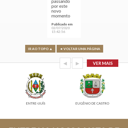
passando
por este
novo
momento
Publicado em
02/07/2020
15:42:56
IR AO TOPO ▲
◄ VOLTAR UMA PÁGINA
◀
▶
VER MAIS
ENTRE-IJUÍS
EUGÊNIO DE CASTRO