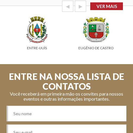
◀
▶
VER MAIS
ENTRE-IJUÍS
EUGÊNIO DE CASTRO
ENTRE NA NOSSA LISTA DE
CONTATOS
Você receberá em primeira mão os convites para nossos
eventos e outras informações importantes.