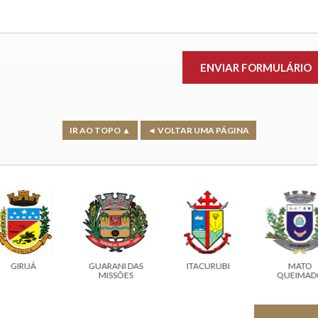
IR AO TOPO ▲
◄ VOLTAR UMA PÁGINA
GIRUÁ
GUARANI DAS
ITACURUBI
MATO
MISSÕES
QUEIMAD