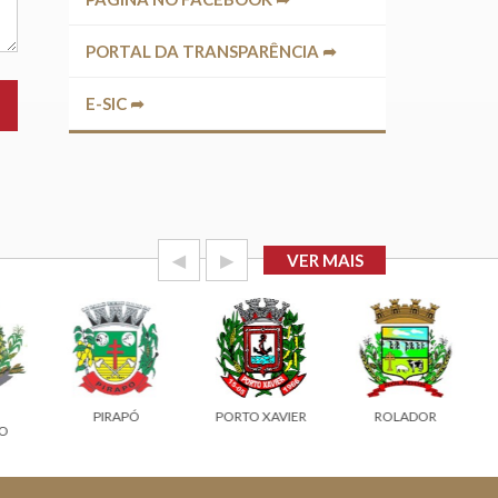
PORTAL DA TRANSPARÊNCIA ➦
E-SIC ➦
◀
▶
VER MAIS
PIRAPÓ
PORTO XAVIER
ROLADOR
O