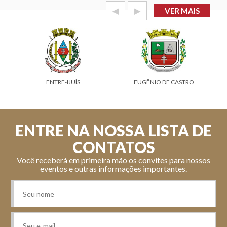
◀
▶
VER MAIS
ENTRE-IJUÍS
EUGÊNIO DE CASTRO
ENTRE NA NOSSA LISTA DE
CONTATOS
Você receberá em primeira mão os convites para nossos
eventos e outras informações importantes.