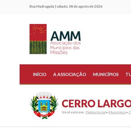
Boa Madrugada | sábado, 08 de agosto de 2026
INÍCIO
A ASSOCIAÇÃO
MUNICÍPIOS
T
CERRO LARG
Você está em:
Página Inicial
▸
Municípios
▸
C