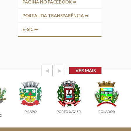
PÁGINA NO FACEBOOK ➦
PORTAL DA TRANSPARÊNCIA ➦
E-SIC ➦
◀
▶
VER MAIS
PIRAPÓ
PORTO XAVIER
ROLADOR
O