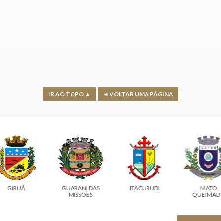
IR AO TOPO ▲
◄ VOLTAR UMA PÁGINA
GIRUÁ
GUARANI DAS
ITACURUBI
MATO
MISSÕES
QUEIMAD