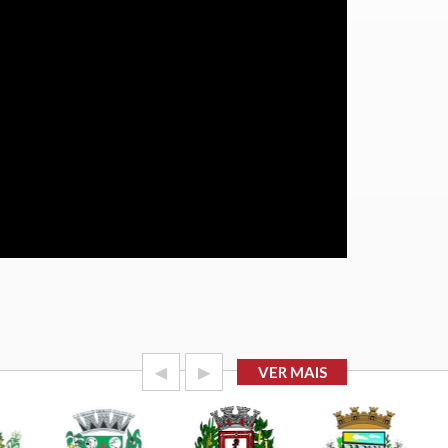
◀
▶
VER MAIS