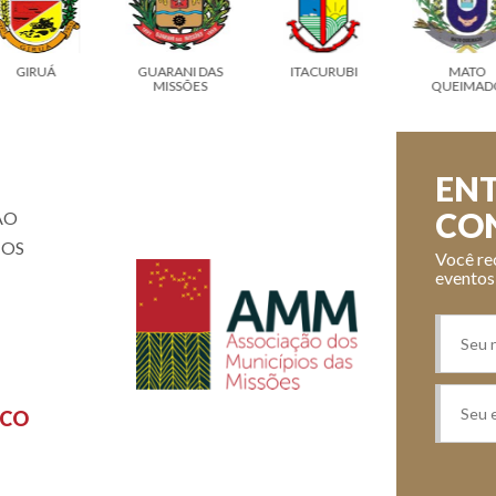
GIRUÁ
GUARANI DAS
ITACURUBI
MATO
MISSÕES
QUEIMAD
ENT
CO
ÃO
IOS
Você re
eventos
SCO