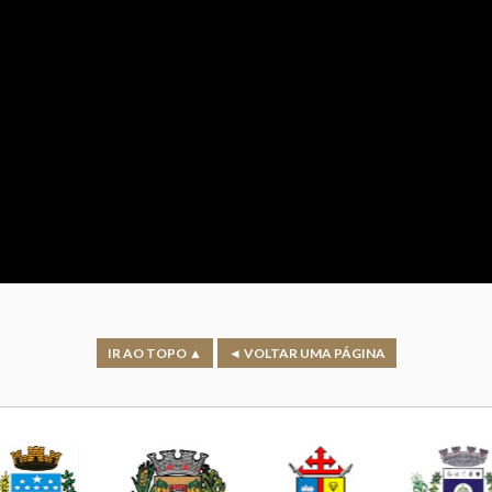
IR AO TOPO ▲
◄ VOLTAR UMA PÁGINA