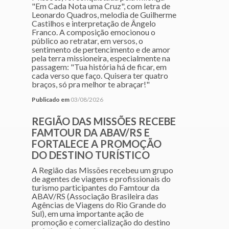
"Em Cada Nota uma Cruz", com letra de
Leonardo Quadros, melodia de Guilherme
Castilhos e interpretação de Ângelo
Franco. A composição emocionou o
público ao retratar, em versos, o
sentimento de pertencimento e de amor
pela terra missioneira, especialmente na
passagem: "Tua história há de ficar, em
cada verso que faço. Quisera ter quatro
braços, só pra melhor te abraçar!"
Publicado em
03/08/2026
REGIÃO DAS MISSÕES RECEBE
FAMTOUR DA ABAV/RS E
FORTALECE A PROMOÇÃO
DO DESTINO TURÍSTICO
A Região das Missões recebeu um grupo
de agentes de viagens e profissionais do
turismo participantes do Famtour da
ABAV/RS (Associação Brasileira das
Agências de Viagens do Rio Grande do
Sul), em uma importante ação de
promoção e comercialização do destino