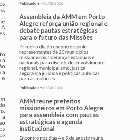
os
Publicado em
05/08/2026
ra,
Assembleia da AMM em Porto
ne
Alegre reforça união regional e
. A
debate pautas estratégicas
es
para o futuro das Missões
Primeiro dia do encontro reuniu
representantes de 20 municípios
to
missioneiros, lideranças estaduais e
u a
nacionais para discutir desenvolvimento
ão
regional, municipalismo, justiça,
e a
segurança jurídica e políticas públicas
 e
para as mulheres
Publicado em
05/08/2026
um
AMM reúne prefeitos
do
missioneiros em Porto Alegre
co,
para assembleia com pautas
 a
estratégicas e agenda
ão
institucional
es
os
Encontro nos dias 4 e 5 de agosto reúne