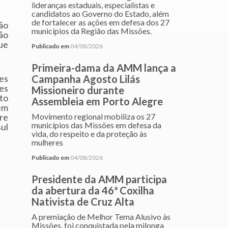
lideranças estaduais, especialistas e
candidatos ao Governo do Estado, além
de fortalecer as ações em defesa dos 27
ão
municípios da Região das Missões.
ção
ue
Publicado em
04/08/2026
Primeira-dama da AMM lança a
es
Campanha Agosto Lilás
ões
Missioneiro durante
to
Assembleia em Porto Alegre
em
tre
Movimento regional mobiliza os 27
municípios das Missões em defesa da
ul
vida, do respeito e da proteção às
mulheres
Publicado em
04/08/2026
Presidente da AMM participa
da abertura da 46ª Coxilha
Nativista de Cruz Alta
A premiação de Melhor Tema Alusivo às
Missões, foi conquistada pela milonga