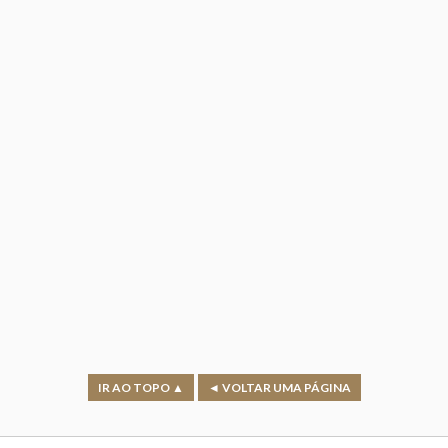
IR AO TOPO ▲
◄ VOLTAR UMA PÁGINA