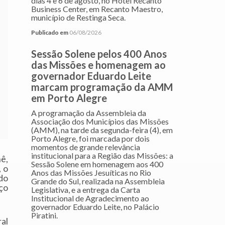
dias 4 e 6 de agosto, no Hotel Recanto
Business Center, em Recanto Maestro,
município de Restinga Seca.
Publicado em
06/08/2026
Sessão Solene pelos 400 Anos
das Missões e homenagem ao
governador Eduardo Leite
marcam programação da AMM
em Porto Alegre
A programação da Assembleia da
Associação dos Municípios das Missões
(AMM), na tarde da segunda-feira (4), em
Porto Alegre, foi marcada por dois
momentos de grande relevância
institucional para a Região das Missões: a
ê,
Sessão Solene em homenagem aos 400
, o
Anos das Missões Jesuíticas no Rio
do
Grande do Sul, realizada na Assembleia
ço
Legislativa, e a entrega da Carta
Institucional de Agradecimento ao
governador Eduardo Leite, no Palácio
Piratini.
ral