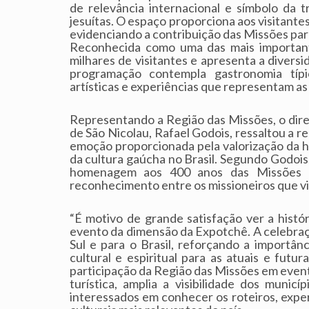
de relevância internacional e símbolo da t
jesuítas. O espaço proporciona aos visitante
evidenciando a contribuição das Missões para
Reconhecida como uma das mais importante
milhares de visitantes e apresenta a diversi
programação contempla gastronomia típica
artísticas e experiências que representam as
Representando a Região das Missões, o dir
de São Nicolau, Rafael Godois, ressaltou a r
emoção proporcionada pela valorização da 
da cultura gaúcha no Brasil. Segundo Godois,
homenagem aos 400 anos das Missões d
reconhecimento entre os missioneiros que vis
“É motivo de grande satisfação ver a his
evento da dimensão da Expotchê. A celebra
Sul e para o Brasil, reforçando a importânci
cultural e espiritual para as atuais e fut
participação da Região das Missões em even
turística, amplia a visibilidade dos municí
interessados em conhecer os roteiros, expe