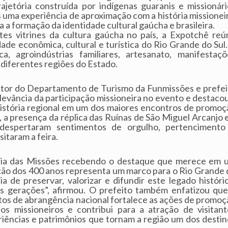
rajetória construída por indígenas guaranis e missionári
s uma experiência de aproximação com a história missionei
 a formação da identidade cultural gaúcha e brasileira.
s vitrines da cultura gaúcha no país, a Expotchê reú
dade econômica, cultural e turística do Rio Grande do Sul
, agroindústrias familiares, artesanato, manifestaçõ
 diferentes regiões do Estado.
etor do Departamento de Turismo da Funmissões e prefei
elevância da participação missioneira no evento e destaco
história regional em um dos maiores encontros de promoç
 a presença da réplica das Ruínas de São Miguel Arcanjo 
espertaram sentimentos de orgulho, pertencimento
itaram a feira.
tória das Missões recebendo o destaque que merece em 
ção dos 400 anos representa um marco para o Rio Grande 
a de preservar, valorizar e difundir este legado históri
uras gerações”, afirmou. O prefeito também enfatizou que
tos de abrangência nacional fortalece as ações de promoç
pios missioneiros e contribui para a atração de visitant
riências e patrimônios que tornam a região um dos destin