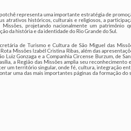
Expotchê representa uma importante estratégia de promoç
us atrativos históricos, culturais e religiosos, a participa
s Missões, projetando nacionalmente um patrimônio q
 da história e da identidade do Rio Grande do Sul.
cretária de Turismo e Cultura de São Miguel das Missõ
 Rota Missões Izabél Cristina Ribas, além das apresentaç
e São Luiz Gonzaga e a Companhia Circense Burzum, de San
rasília, a Região das Missões amplia seu reconhecimento 
er um território singular, onde fé, cultura, integração en
contar uma das mais importantes páginas da formação do s