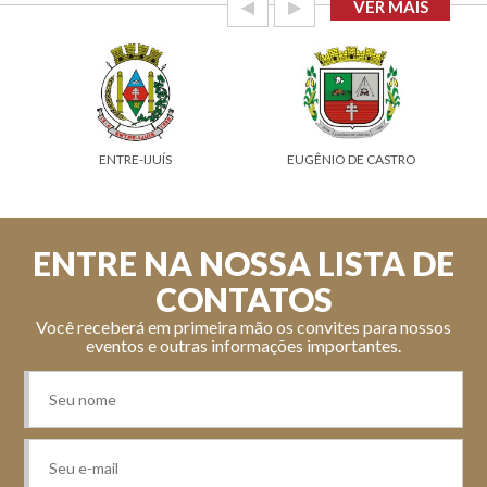
◀
▶
VER MAIS
ENTRE-IJUÍS
EUGÊNIO DE CASTRO
GARRUC
ENTRE NA NOSSA LISTA DE
CONTATOS
Você receberá em primeira mão os convites para nossos
eventos e outras informações importantes.