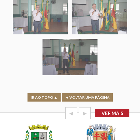
IR AO TOPO ▲
◄ VOLTAR UMA PÁGINA
◀
▶
VER MAIS