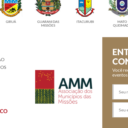
GIRUÁ
GUARANI DAS
ITACURUBI
MATO
MISSÕES
QUEIMAD
ENT
CO
ÃO
IOS
Você re
eventos
SCO