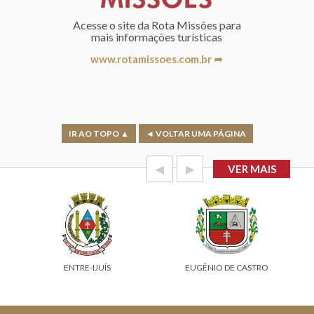
Acesse o site da Rota Missões para
mais informações turísticas
www.rotamissoes.com.br ➦
IR AO TOPO ▲
◄ VOLTAR UMA PÁGINA
◀
▶
VER MAIS
ENTRE-IJUÍS
EUGÊNIO DE CASTRO